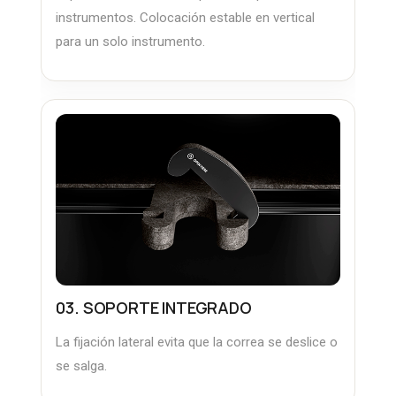
instrumentos. Colocación estable en vertical
para un solo instrumento.
03. SOPORTE INTEGRADO
La fijación lateral evita que la correa se deslice o
se salga.