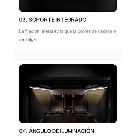
03. SOPORTE INTEGRADO
La fijación lateral evita que la correa se deslice o
se salga.
04. ÁNGULO DE ILUMINACIÓN