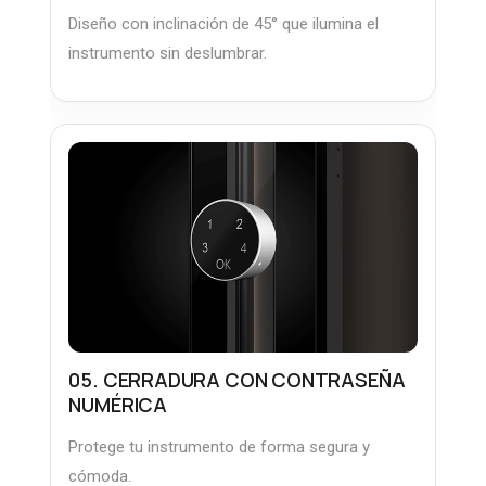
Diseño con inclinación de 45° que ilumina el
instrumento sin deslumbrar.
05. CERRADURA CON CONTRASEÑA
NUMÉRICA
Protege tu instrumento de forma segura y
cómoda.