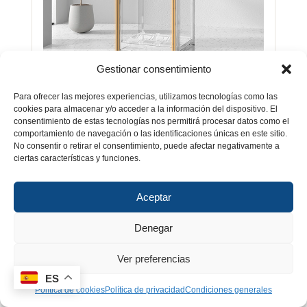
Gestionar consentimiento
SELLADO AVANZADO PARA UNA
Para ofrecer las mejores experiencias, utilizamos tecnologías como las
HUMEDAD ESTABLE
cookies para almacenar y/o acceder a la información del dispositivo. El
consentimiento de estas tecnologías nos permitirá procesar datos como el
comportamiento de navegación o las identificaciones únicas en este sitio.
Mantiene una humedad constante con menor
No consentir o retirar el consentimiento, puede afectar negativamente a
consumo energético gracias a su sistema de
ciertas características y funciones.
sellado optimizado.
Aceptar
Denegar
Ver preferencias
ES
Política de cookies
Política de privacidad
Condiciones generales