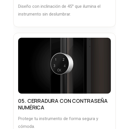
Diseño con inclinación de 45° que ilumina el
instrumento sin deslumbrar.
05. CERRADURA CON CONTRASEÑA
NUMÉRICA
Protege tu instrumento de forma segura y
cómoda.