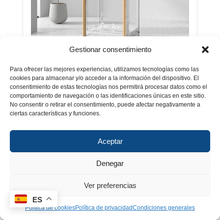
Gestionar consentimiento
SELLADO AVANZADO PARA UNA
Para ofrecer las mejores experiencias, utilizamos tecnologías como las
HUMEDAD ESTABLE
cookies para almacenar y/o acceder a la información del dispositivo. El
consentimiento de estas tecnologías nos permitirá procesar datos como el
comportamiento de navegación o las identificaciones únicas en este sitio.
Mantiene una humedad constante con menor
No consentir o retirar el consentimiento, puede afectar negativamente a
consumo energético gracias a su sistema de
ciertas características y funciones.
sellado optimizado.
Aceptar
Denegar
Ver preferencias
ES
Política de cookies
Política de privacidad
Condiciones generales