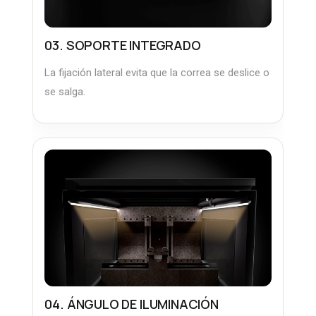
03. SOPORTE INTEGRADO
La fijación lateral evita que la correa se deslice o
se salga.
04. ÁNGULO DE ILUMINACIÓN